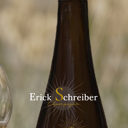
Instagram
Facebook
Une question ?
Remplissez le formulaire de contact
Nom*
Prénom*
E-mail*