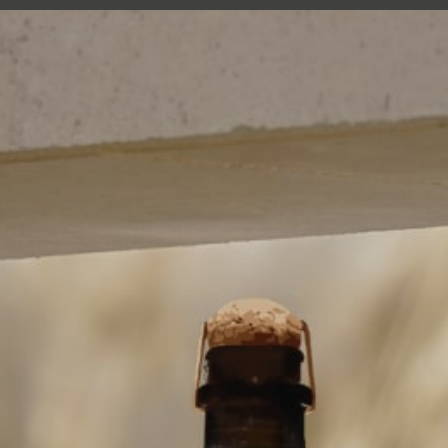
FR
Nous trouver
4 Grande Rue, 10250 Courteron
FRANCE
Nous contacter
03 25 38 22 95
champagne.schreiber@orange.fr
Nous suivre