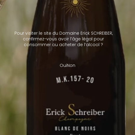
Téléphone*
Pour visiter le site du Domaine Erick SCHREIBER,
confirmez-vous avoir l’âge légal pour
France
Autre Pays
consommer ou acheter de l’alcool ?
Département
Oui
Non
Fonction*
Objet*