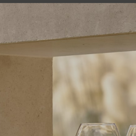
MENU
L’universo
Lo spirito
L’uomo
L’essenza di un t