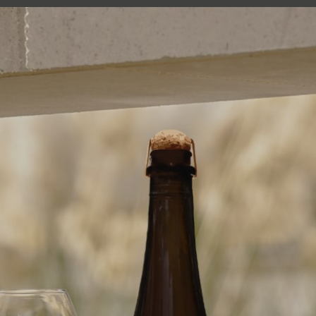
erroir
I vini
Degustazione e visite
Cartella stampa