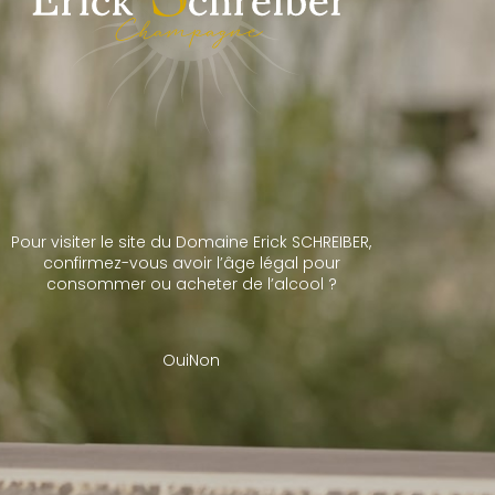
Pour visiter le site du Domaine Erick SCHREIBER,
confirmez-vous avoir l’âge légal pour
consommer ou acheter de l’alcool ?
Gérer le consentement aux cookies
Oui
Non
s meilleures expériences, nous utilisons des technologies telles que les cookies pour
accéder aux informations des appareils. Le fait de consentir à ces technologies nous
raiter des données telles que le comportement de navigation ou les ID uniques sur ce site.
pas consentir ou de retirer son consentement peut avoir un effet négatif sur certaines
s et fonctions.