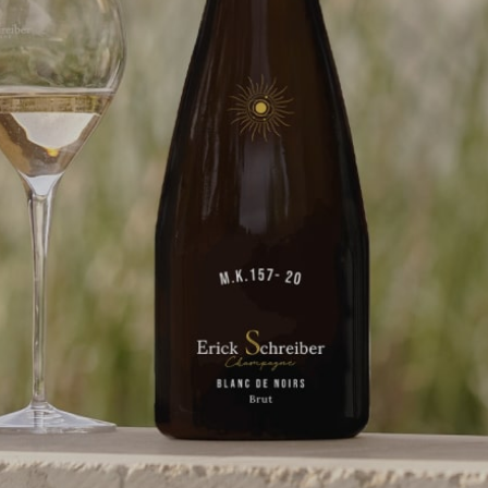
Pour offrir le
stocker et/ou 
Scaricare
permettra de t
Le fait de ne 
caractéristique