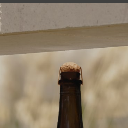
IT
Nature classique
Initial Brut
Initial Rosé Brut
Nature Essentielle
Essentiel Brut
Essentiel Extra Brut
Le Côteau
Nature de Caractère
Terre d’origine
Fleur de Lune Brut
Fleur de Lune Doux
Astral
Nature Minérale
M.K. 157 - 20
Blanc de Blancs
Blanc de Noirs