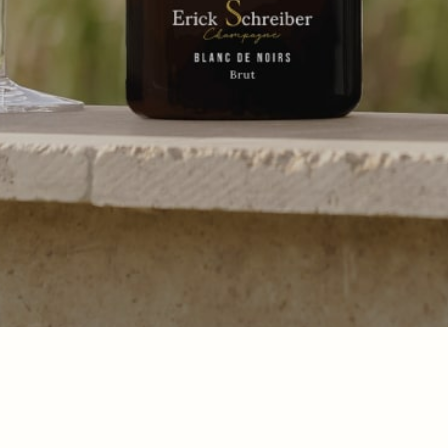
Gérer le consentement aux
cookies
Pour offrir les meilleures expériences, nous utilisons des technologies telles que les
cookies pour stocker et/ou accéder aux informations des appareils. Le fait de consentir
à ces technologies nous permettra de traiter des données telles que le comportement de
navigation ou les ID uniques sur ce site. Le fait de ne pas consentir ou de retirer son
consentement peut avoir un effet négatif sur certaines caractéristiques et fonctions.
Accepter
Refuser
Informazioni legali
Informazioni legali
L’ABUSO DI ALCOL È PERICOLOSO PER LA SALUTE.