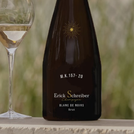
Nature-driven
The evolution of life on earth is a marvellous and complex al
different phenomena that make up our natural ecosystem. The
water, living organisms and the progressive degradation of sour
all encouraged the development of vegetation on the planet.
Exchanges with the soil life, climatic influences and the move
stars, sun and moon all have an impact on the growth and fruit p
plants.
Biodynamic agriculture takes all these different aspects into
employs processes that work in synergy with the plants.
Pour offrir le
stocker et/ou 
permettra de t
Le fait de ne 
caractéristique