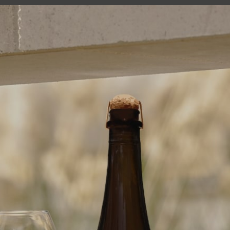
nd
Our terroir
Our champagnes and wines
Ta