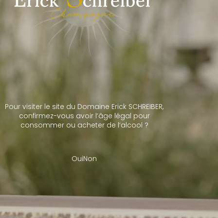
chemy of the
 actions of
ce rock have
ments of the
Pour visiter le site du Domaine Erick SCHREIBER,
roduction of
confirmez-vous avoir l’âge légal pour
consommer ou acheter de l’alcool ?
 account and
Gérer le consentement aux cookies
Oui
Non
s meilleures expériences, nous utilisons des technologies telles que les cookies pour
accéder aux informations des appareils. Le fait de consentir à ces technologies nous
raiter des données telles que le comportement de navigation ou les ID uniques sur ce site.
pas consentir ou de retirer son consentement peut avoir un effet négatif sur certaines
s et fonctions.