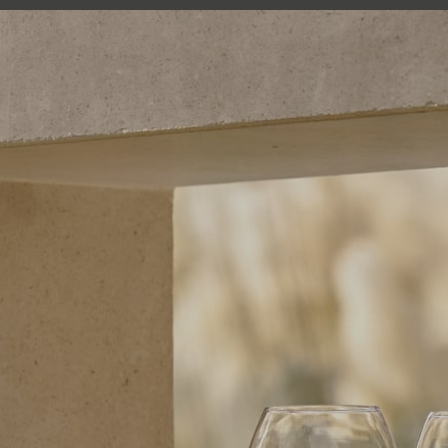
MENU
Our universe
Our spirit
The man behind the bra